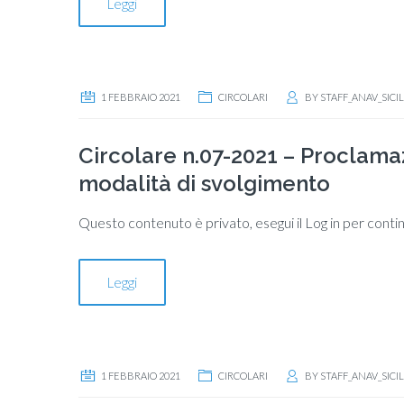
Leggi
1 FEBBRAIO 2021
CIRCOLARI
BY
STAFF_ANAV_SICIL
Circolare n.07-2021 – Proclama
modalità di svolgimento
Questo contenuto è privato, esegui il Log in per conti
Leggi
1 FEBBRAIO 2021
CIRCOLARI
BY
STAFF_ANAV_SICIL