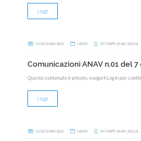
Leggi
12 GENNAIO 2021
NEWS
BY
STAFF_ANAV_SICILIA
Comunicazioni ANAV n.01 del 7
Questo contenuto è privato, esegui il Log in per conti
Leggi
12 GENNAIO 2021
NEWS
BY
STAFF_ANAV_SICILIA