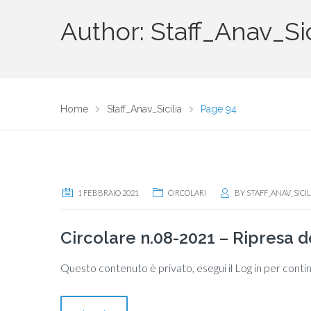
Author: Staff_Anav_Sic
Home
Staff_Anav_Sicilia
Page 94
1 FEBBRAIO 2021
CIRCOLARI
BY
STAFF_ANAV_SICIL
Circolare n.08-2021 – Ripresa del
Questo contenuto è privato, esegui il Log in per conti