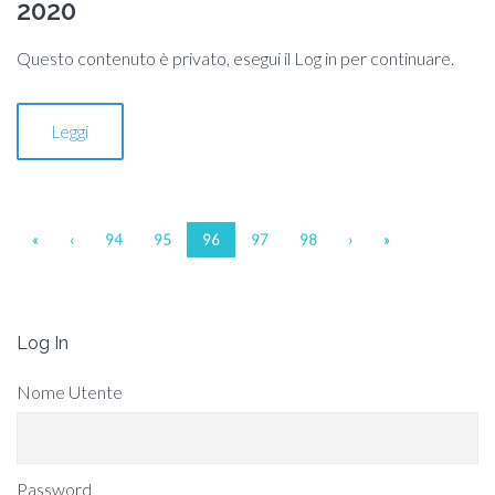
2020
Questo contenuto è privato, esegui il Log in per continuare.
Leggi
«
‹
94
95
96
97
98
›
»
Log In
Nome Utente
Password