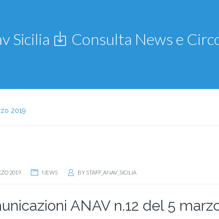
v Sicilia
Consulta News e Circo
rzo 2019
RZO 2019
NEWS
BY
STAFF_ANAV_SICILIA
nicazioni ANAV n.12 del 5 marz