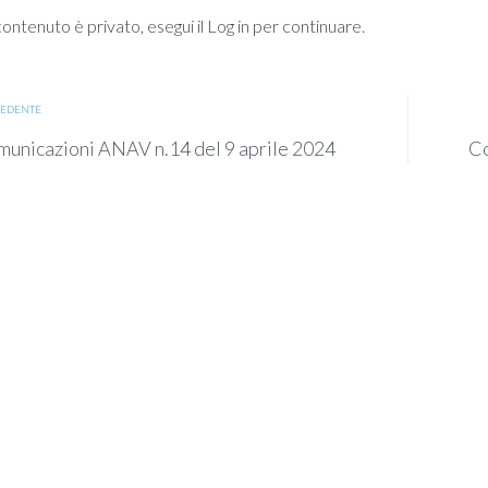
ntenuto è privato, esegui il Log in per continuare.
EDENTE
unicazioni ANAV n.14 del 9 aprile 2024
Co