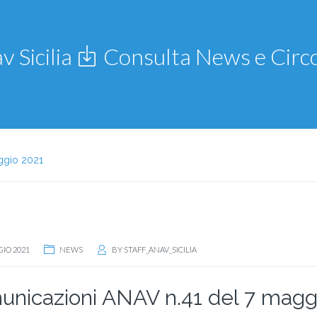
v Sicilia
Consulta News e Circo
ggio 2021
IO 2021
NEWS
BY
STAFF_ANAV_SICILIA
nicazioni ANAV n.41 del 7 magg