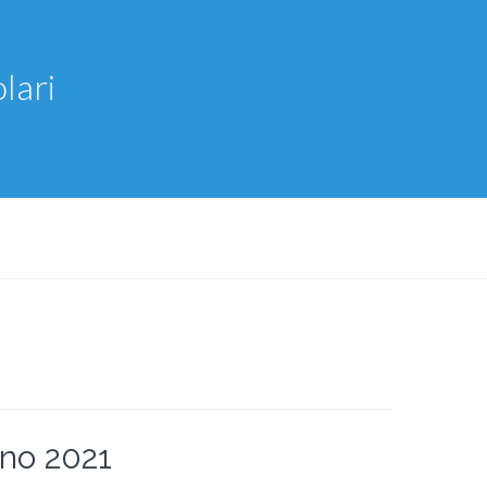
lari
gno 2021