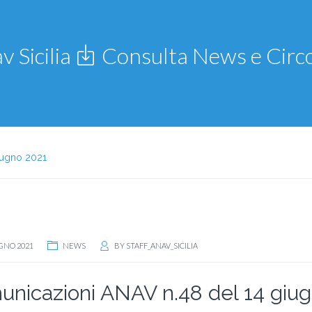
v Sicilia
Consulta News e Circo
iugno 2021
GNO 2021
NEWS
BY
STAFF_ANAV_SICILIA
nicazioni ANAV n.48 del 14 giu