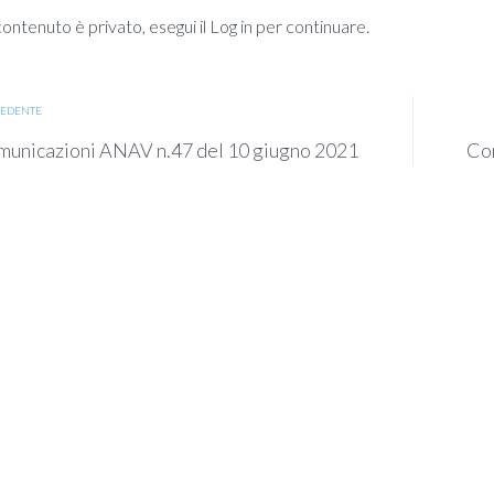
ntenuto è privato, esegui il Log in per continuare.
EDENTE
unicazioni ANAV n.47 del 10 giugno 2021
Co