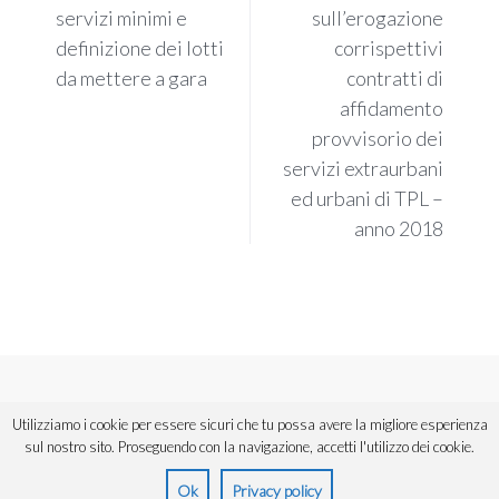
servizi minimi e
sull’erogazione
definizione dei lotti
corrispettivi
da mettere a gara
contratti di
affidamento
provvisorio dei
servizi extraurbani
ed urbani di TPL –
anno 2018
Copyright © 2018 ANAV Sicilia. Tutti i diritti riservati.
Utilizziamo i cookie per essere sicuri che tu possa avere la migliore esperienza
Powered by
Urios
,
divisione di Informatica Commerciale Spa.
sul nostro sito. Proseguendo con la navigazione, accetti l'utilizzo dei cookie.
Ok
Privacy policy