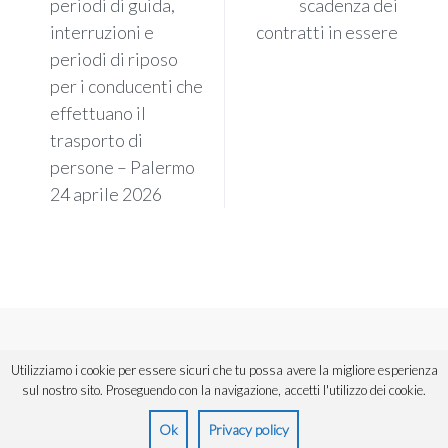
periodi di guida,
scadenza dei
interruzioni e
contratti in essere
periodi di riposo
per i conducenti che
effettuano il
trasporto di
persone – Palermo
24 aprile 2026
Copyright © 2018 ANAV Sicilia. Tutti i diritti riservati.
Utilizziamo i cookie per essere sicuri che tu possa avere la migliore esperienza
Powered by
Urios
,
divisione di Informatica Commerciale Spa.
sul nostro sito. Proseguendo con la navigazione, accetti l'utilizzo dei cookie.
Ok
Privacy policy