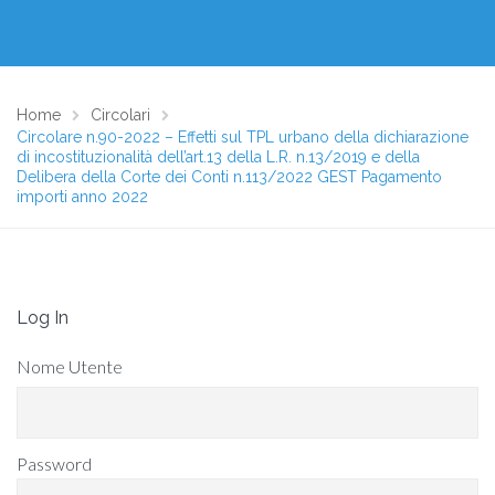
Home
Circolari
Circolare n.90-2022 – Effetti sul TPL urbano della dichiarazione
di incostituzionalità dell’art.13 della L.R. n.13/2019 e della
Delibera della Corte dei Conti n.113/2022 GEST Pagamento
importi anno 2022
Log In
Nome Utente
Password