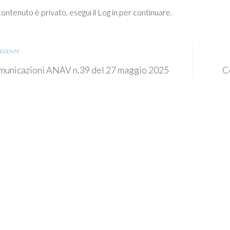
ntenuto è privato, esegui il Log in per continuare.
EDENTE
unicazioni ANAV n.39 del 27 maggio 2025
C