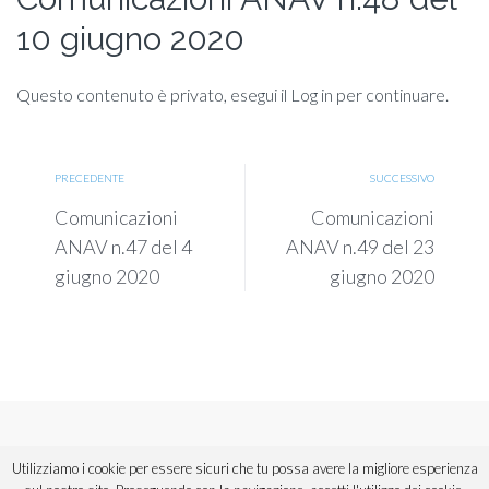
10 giugno 2020
Questo contenuto è privato, esegui il Log in per continuare.
PRECEDENTE
SUCCESSIVO
Comunicazioni
Comunicazioni
ANAV n.47 del 4
ANAV n.49 del 23
giugno 2020
giugno 2020
Copyright © 2018 ANAV Sicilia. Tutti i diritti riservati.
Utilizziamo i cookie per essere sicuri che tu possa avere la migliore esperienza
Powered by
Urios
,
divisione di Informatica Commerciale Spa.