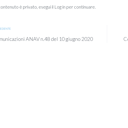
ntenuto è privato, esegui il Log in per continuare.
EDENTE
unicazioni ANAV n.48 del 10 giugno 2020
C