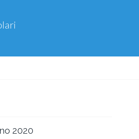
lari
gno 2020