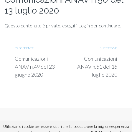
13 luglio 2020
Questo contenuto è privato, esegui il Log in per continuare.
PRECEDENTE
SUCCESSIVO
Comunicazioni
Comunicazioni
ANAV n.49 del 23
ANAV n.51 del 16
giugno 2020
luglio 2020
Copyright © 2018 ANAV Sicilia. Tutti i diritti riservati.
Utilizziamo i cookie per essere sicuri che tu possa avere la migliore esperienza
Powered by
Urios
,
divisione di Informatica Commerciale Spa.