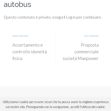
autobus
Questo contenuto è privato, esegui il Log in per continuare.
PRECEDENTE
SUCCESSIVO
Accertamento e
Proposta
controllo idoneità
commerciale
fisica
società Manpower
Copyright © 2018 ANAV Sicilia. Tutti i diritti riservati.
Utilizziamo i cookie per essere sicuri che tu possa avere la migliore esperienza
Powered by
Urios
,
divisione di Informatica Commerciale Spa.
sul nostro sito. Proseguendo con la navigazione, accetti l'utilizzo dei cookie.