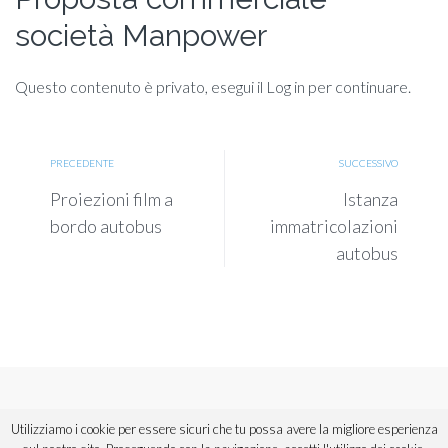
società Manpower
Questo contenuto è privato, esegui il Log in per continuare.
PRECEDENTE
SUCCESSIVO
Proiezioni film a
Istanza
bordo autobus
immatricolazioni
autobus
Copyright © 2018 ANAV Sicilia. Tutti i diritti riservati.
Utilizziamo i cookie per essere sicuri che tu possa avere la migliore esperienza
Powered by
Urios
,
divisione di Informatica Commerciale Spa.